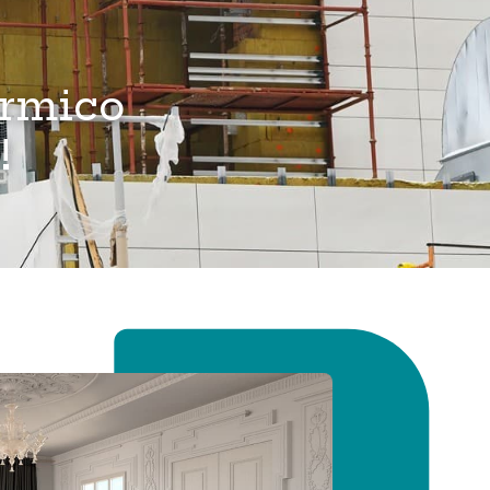
érmico
!