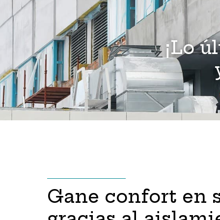
¡Lo ú
Gane confort en 
gracias al aislam