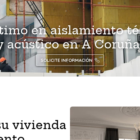
ltimo en aislamiento t
y acústico en A Coruña
SOLICITE INFORMACIÓN
su vivienda
iento