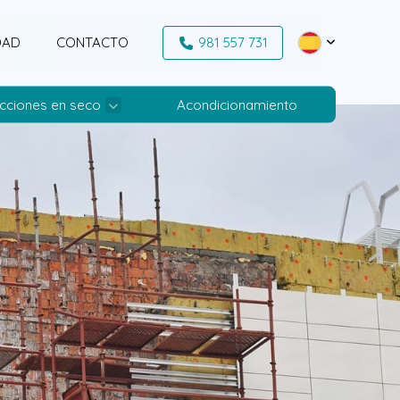
DAD
CONTACTO
981 557 731
cciones en seco
Acondicionamiento