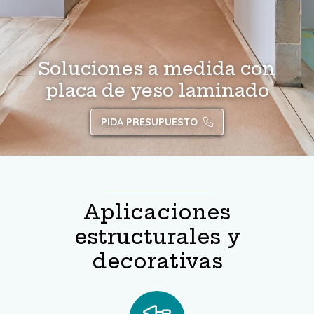
Acondicionamiento
¿Necesitas ayuda?
Llámanos: 981 557 731
Soluciones a medida con
placa de yeso laminado
Facebook
Instagram
PIDA PRESUPUESTO
Aplicaciones
estructurales y
decorativas