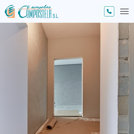
INICIO
NUESTRAS OBRAS
ACTUALIDAD
CONTACTO
Soluciones de decoración
Insonorizaciones
Trabajos artesanales de escayola
Construcciones en seco