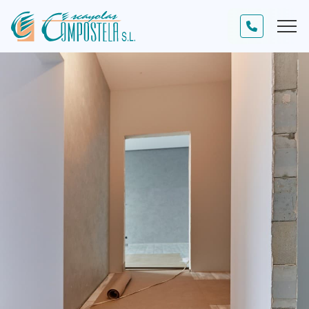
INICIO
AS NOSAS OBRAS
ACTUALIDADE
CONTACTO
Solucións de decoración
Insonorizacións
Traballos artesanais de escaiola
Construcións en seco