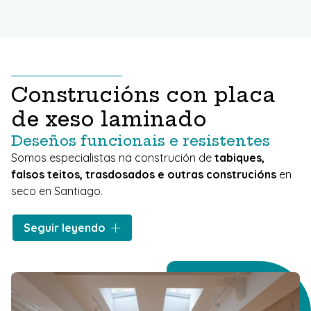
Construcións con placa
de xeso laminado
Deseños funcionais e resistentes
Somos especialistas na construción de
tabiques,
falsos teitos, trasdosados e outras construcións
en
seco en Santiago.
Este material permítenos
resolver as esixencias de
Seguir leyendo
calquera proxecto
. Grazas á súa fácil montaxe, o seu
peso reducido e a calidade dos seus acabados,
conseguimos superficies totalmente planas e lisas que
serven como soporte ideal para calquera decoración.