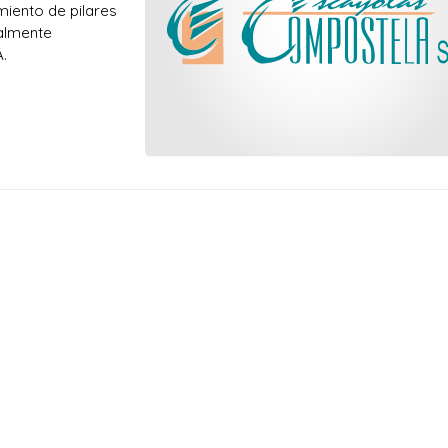
iento de pilares
nalmente
.