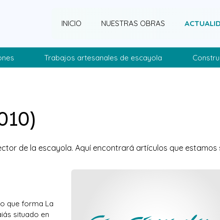
INICIO
NUESTRAS OBRAS
ACTUALI
ones
Trabajos artesanales de escayola
Constru
010)
sector de la escayola. Aquí encontrará artículos que estamos 
nto que forma La
aiás situado en