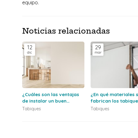
equipo.
Noticias relacionadas
12
29
dic
mar
¿Cuáles son las ventajas
¿En qué materiales 
de instalar un buen
fabrican los tabiqu
sistema de tabiquería?
Tabiques
Tabiques