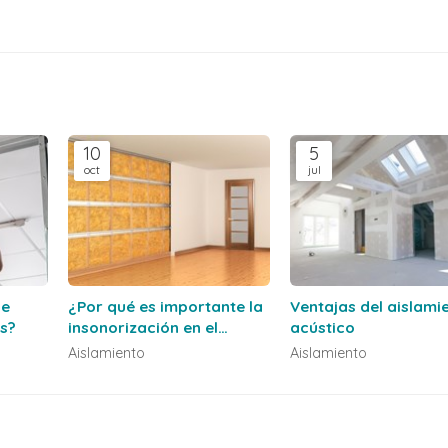
10
5
oct
jul
se
¿Por qué es importante la
Ventajas del aislami
es?
insonorización en el
acústico
hogar?
Aislamiento
Aislamiento