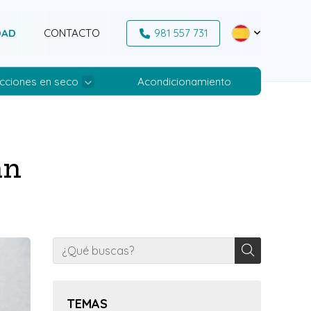
DAD
CONTACTO
981 557 731
cciones en seco
Acondicionamiento
an
TEMAS