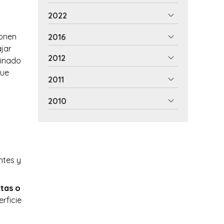
2022
ponen
2016
ajar
2012
minado
que
2011
2010
ntes y
etas o
rficie