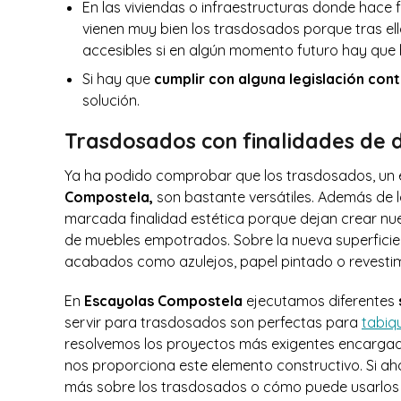
En las viviendas o infraestructuras donde hace f
vienen muy bien los trasdosados porque tras el
accesibles si en algún momento futuro hay que 
Si hay que
cumplir con alguna legislación cont
solución.
Trasdosados con finalidades de d
Ya ha podido comprobar que los trasdosados, un
Compostela,
son bastante versátiles. Además de l
marcada finalidad estética porque dejan crear nue
de muebles empotrados. Sobre la nueva superficie
acabados como azulejos, papel pintado o revesti
En
Escayolas Compostela
ejecutamos diferentes
servir para trasdosados son perfectas para
tabiq
resolvemos los proyectos más exigentes encargado
nos proporciona este elemento constructivo. Si ah
más sobre los trasdosados o cómo puede usarlos e