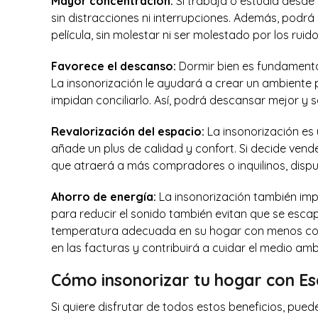
Mayor concentración:
Si trabaja o estudia desde 
sin distracciones ni interrupciones. Además, podrá
película, sin molestar ni ser molestado por los ruid
Favorece el descanso:
Dormir bien es fundamenta
La insonorización le ayudará a crear un ambiente pr
impidan conciliarlo. Así, podrá descansar mejor y se
Revalorización del espacio:
La insonorización es 
añade un plus de calidad y confort. Si decide vender
que atraerá a más compradores o inquilinos, dispu
Ahorro de energía:
La insonorización también impl
para reducir el sonido también evitan que se escap
temperatura adecuada en su hogar con menos cons
en las facturas y contribuirá a cuidar el medio amb
Cómo insonorizar tu hogar con E
Si quiere disfrutar de todos estos beneficios, p