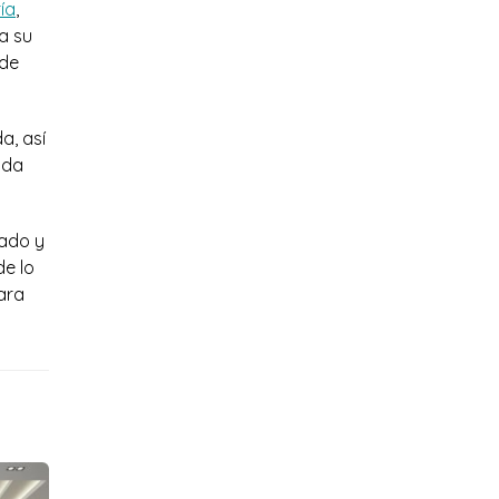
ía
,
a su
 de
a, así
ada
rado y
de lo
ara