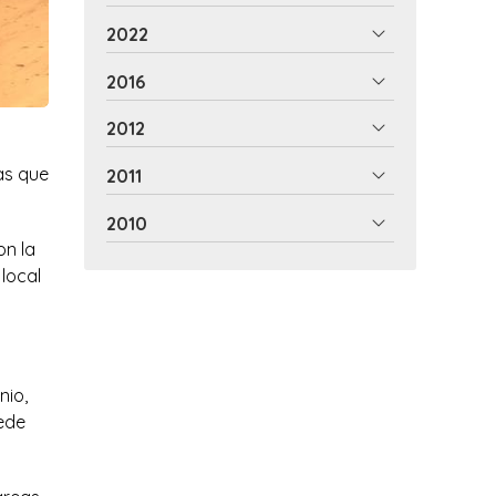
2022
2016
2012
as que
2011
2010
on la
local
nio,
uede