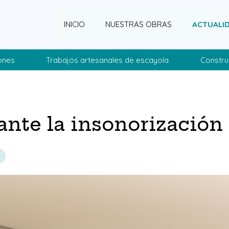
INICIO
NUESTRAS OBRAS
ACTUALI
ones
Trabajos artesanales de escayola
Constru
ante la insonorización 