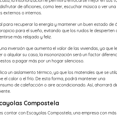
casa, la insonorización le permitirá enfocarse mejor en sus t
 disfrutar de aficiones, como leer, escuchar música o ver una
os externos o internos.
l para recuperar la energía y mantener un buen estado de 
opicio para el sueño, evitando que los ruidos le despierten o
ntirse más relajado y feliz.
una inversión que aumenta el valor de las viviendas, ya que l
 o alquilar su casa, la insonorización será un factor diferenc
estos a pagar más por un hogar silencioso.
ica un aislamiento térmico, ya que los materiales que se util
e el calor o el frío. De esta forma, podrá mantener una
umo de calefacción o aire acondicionado. Así, ahorrará d
iente.
scayolas Compostela
uedes contar con Escayolas Compostela, una empresa con más