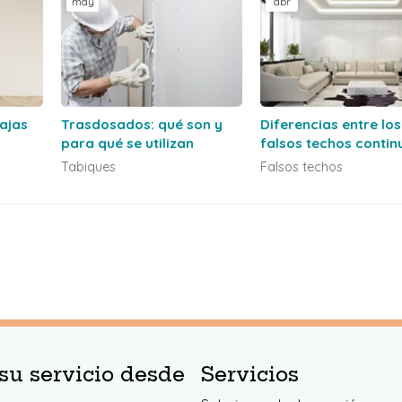
may
abr
tajas
Trasdosados: qué son y
Diferencias entre los
para qué se utilizan
falsos techos contin
ía?
los registrables
Tabiques
Falsos techos
su servicio desde
Servicios