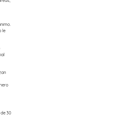
areas,
ánimo.
 le
e
ial
izan
inero
 de 30