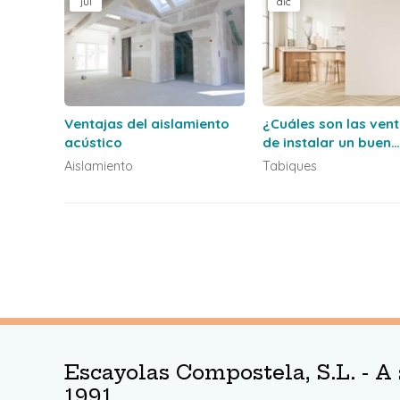
jul
dic
Ventajas del aislamiento
¿Cuáles son las ven
acústico
de instalar un buen
sistema de tabiquer
Aislamiento
Tabiques
Escayolas Compostela, S.L. - A 
1991